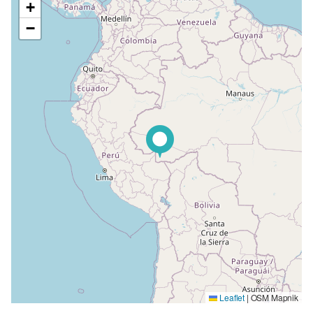
+
−
Leaflet
|
OSM Mapnik