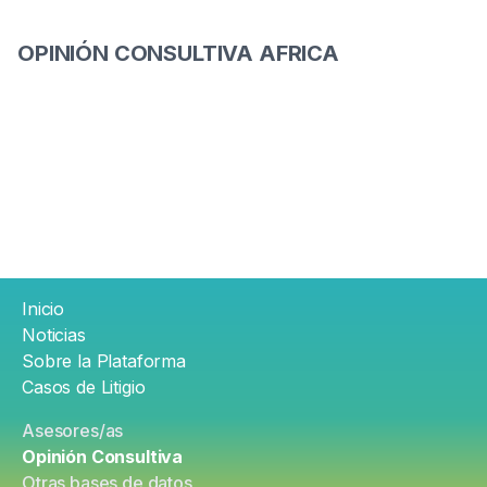
OPINIÓN CONSULTIVA AFRICA
Pie
Inicio
de
Noticias
página
Sobre la Plataforma
Casos de Litigio
Footer
Asesores/as
account
Opinión Consultiva
Otras bases de datos