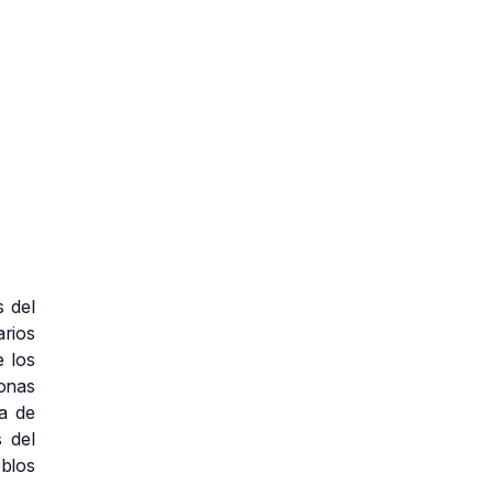
 del
arios
e los
zonas
a de
s del
eblos