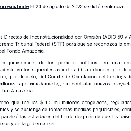
ión existente
El 24 de agosto de 2023 se dictó sentencia
es Directas de Inconstitucionalidad por Omisión (ADIO 59 y
upremo Tribunal Federal (STF) para que se reconozca la om
n del Fondo Amazonia.
la argumentación de los partidos políticos, en una omi
vidente en los siguientes aspectos: (i) la extinción, por dec
ión, por decreto, del Comité de Orientación del Fondo; y (ii
illones, aproximadamente), sin contratar nuevos proyecto
al en Amazonia.
erno que use los $ 1,5 mil millones congelados, regularic
ntes y se abstenga de tomar más medidas perjudiciales; deb
 paralizó las actividades del fondo después de que los país
rsos y en la gobernanza.