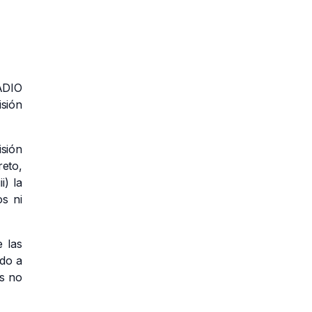
 ADIO
isión
sión
reto,
i) la
s ni
e las
ido a
es no