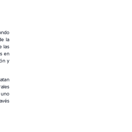
ondo
de la
 las
s en
ión y
atan
rales
s uno
ravés