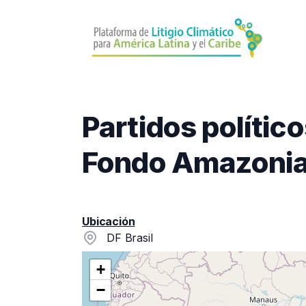
Pasar
al
contenido
principal
Partidos polític
Fondo Amazonia 
Ubicación
DF Brasil
+
−