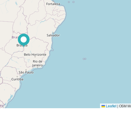
Leaflet
|
OSM Ma