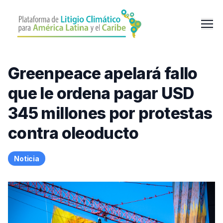
Pasar
al
Men
contenido
principal
Greenpeace apelará fallo
que le ordena pagar USD
345 millones por protestas
contra oleoducto
Noticia