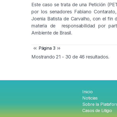
Este caso se trata de una Petición (PE
por los senadores Fabiano Contarato,
Joenia Batista de Carvalho, con el fin d
materia de responsabilidad por part
Ambiente de Brasil.
Paginación
Página
‹‹
Página 3
Siguiente
››
anterior
página
Mostrando 21 - 30 de 46 resultados.
Pie
Inicio
de
Noticias
página
Sobre la Platafo
Casos de Litigio