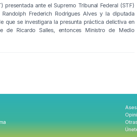
T) presentada ante el Supremo Tribunal Federal (STF)
 Randolph Frederich Rodrigues Alves y la diputada
e que se investigara la presunta práctica delictiva en
e de Ricardo Salles, entonces Ministro de Medio
Foot
Ases
acco
Opini
rma
Otra
Únete