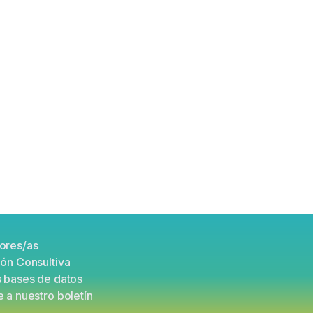
Read more
er
ores/as
unt
ón Consultiva
s bases de datos
 a nuestro boletín