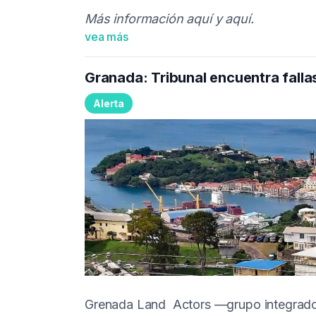
Más información
aquí
y
aquí
.
vea más
Granada: Tribunal encuentra falla
Alerta
Grenada Land Actors —grupo integrado p