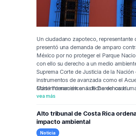
Un ciudadano zapoteco, representante 
presentó una demanda de amparo contra 
México por no proteger el Parque Nacion
con ello su derecho a un medio ambiente 
Suprema Corte de Justicia de la Nación 
instrumentos de avanzada como el Acue
Corte Interamericana de Derechos Huma
Más información en la
ficha del caso
.
vea más
Alto tribunal de Costa Rica ordena
impacto ambiental
Noticia