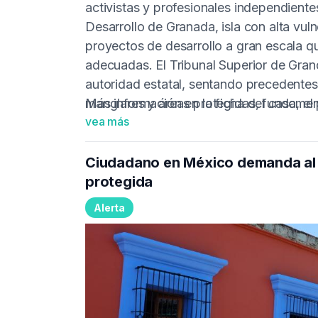
activistas y profesionales independient
Desarrollo de Granada, isla con alta vuln
proyectos de desarrollo a gran escala 
adecuadas. El Tribunal Superior de Granda
autoridad estatal, sentando precedentes 
manglares y áreas protegidas, fundament
Más información en la
ficha del caso
, e
vea más
Caribe.
Ciudadano en México demanda al g
protegida
Alerta