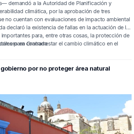
es— demandó a la Autoridad de Planificación y
erabilidad climática, por la aprobación de tres
que no cuentan con evaluaciones de impacto ambiental
 declaró la existencia de fallas en la actuación de la
importantes para, entre otras cosas, la protección de
ales para contrarrestar el cambio climático en el
l primero en Granada
obierno por no proteger área natural